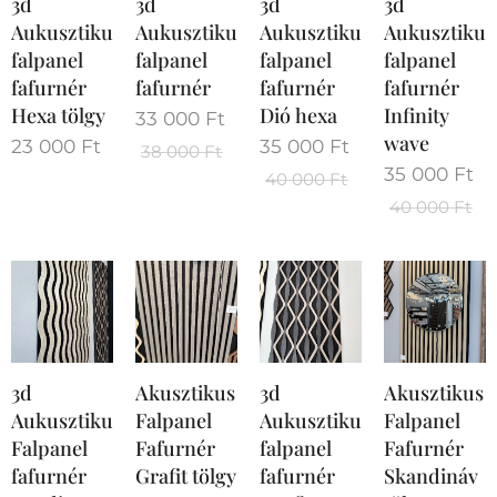
3d
3d
3d
3d
Aukusztikus
Aukusztikus
Aukusztikus
Aukusztikus
falpanel
falpanel
falpanel
falpanel
fafurnér
fafurnér
fafurnér
fafurnér
Hexa tölgy
Dió hexa
Infinity
33 000
Ft
wave
23 000
Ft
35 000
Ft
38 000
Ft
35 000
Ft
40 000
Ft
40 000
Ft
3d
Akusztikus
3d
Akusztikus
Aukusztikus
Falpanel
Aukusztikus
Falpanel
Falpanel
Fafurnér
falpanel
Fafurnér
fafurnér
Grafit tölgy
fafurnér
Skandináv