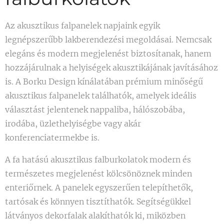
teljesít
ményű,
Az akusztikus falpanelek napjaink egyik
energiat
legnépszerűbb lakberendezési megoldásai. Nemcsak
akarékos
elegáns és modern megjelenést biztosítanak, hanem
és
hozzájárulnak a helyiségek akusztikájának javításához
környez
is. A Borku Design kínálatában prémium minőségű
etbarát,
akusztikus falpanelek találhatók, amelyek ideális
mobil
választást jelentenek nappaliba, hálószobába,
párologt
atós
irodába, üzlethelyiségbe vagy akár
léghűtő,
konferenciatermekbe is.
amely
A fa hatású akusztikus falburkolatok modern és
akár 22
000
természetes megjelenést kölcsönöznek minden
m³/h
enteriőrnek. A panelek egyszerűen telepíthetők,
légszállí
tartósak és könnyen tisztíthatók. Segítségükkel
tással
látványos dekorfalak alakíthatók ki, miközben
képes