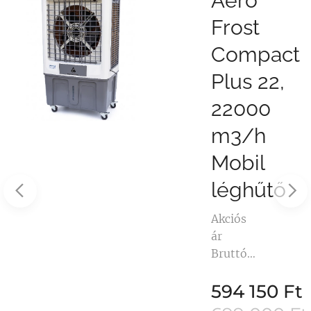
Aero
Frost
CT
Compact
0
Plus 22,
22000
m3/h
Mobil
léghűtő
Akciós
ár
Bruttó
t
594150
t
594 150
Ft
Forint!
Aero