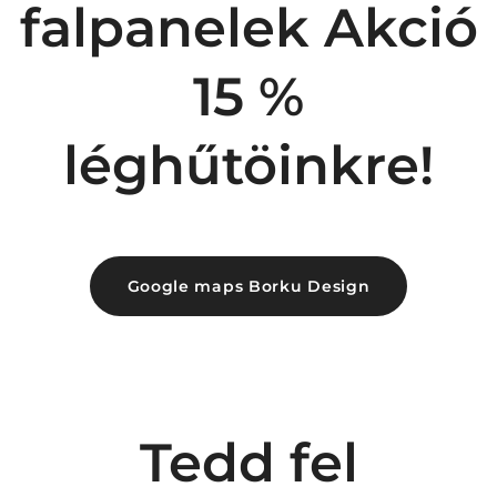
falpanelek Akció
15 %
léghűtöinkre!
Google maps Borku Design
Tedd fel