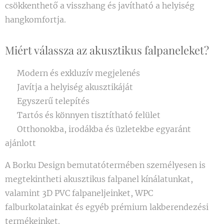
csökkenthető a visszhang és javítható a helyiség
nagyobb
hangkomfortja.
terek
levegőjé
Miért válassza az akusztikus falpaneleket?
nek
hűtésére
✔ Modern és exkluzív megjelenés
és
folyama
✔ Javítja a helyiség akusztikáját
tos
✔ Egyszerű telepítés
mozgatá
✔ Tartós és könnyen tisztítható felület
sára. A
✔ Otthonokba, irodákba és üzletekbe egyaránt
készülék
ajánlott
jó
választá
A Borku Design bemutatótermében személyesen is
s lehet
megtekintheti akusztikus falpanel kínálatunkat,
olyan
valamint 3D PVC falpaneljeinket, WPC
helyeken
falburkolatainkat és egyéb prémium lakberendezési
, ahol a
termékeinket.
hagyom