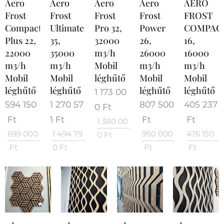
Aero
Aero
Aero
Aero
AERO
Frost
Frost
Frost
Frost
FROST
Compact
Ultimate
Pro 32,
Power
COMPAC
Plus 22,
35,
32000
26,
16,
22000
35000
m3/h
26000
16000
m3/h
m3/h
Mobil
m3/h
m3/h
Mobil
Mobil
léghűtő
Mobil
Mobil
léghűtő
léghűtő
léghűtő
léghűtő
1 173 00
594 150
1 270 57
807 500
405 237
0
Ft
Ft
1
Ft
Ft
Ft
1 380 00
699 000
1 494 79
950 000
476 150
0
Ft
Ft
0
Ft
Ft
Ft