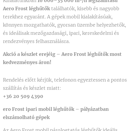
Kínálatunkban
16 000–35 000 m³/h légszállítású
Aero Frost léghűtők
találhatók, kisebb és nagyobb
terekhez egyaránt. A gépek mobil kialakításúak,
könnyen mozgathatók, gyorsan üzembe helyezhetők,
és ideálisak mezőgazdasági, ipari, kereskedelmi és
rendezvényes felhasználásra.
Akció a készlet erejéig – Aero Frost léghűtők most
kedvezményes áron!
Rendelés előtt kérjük, telefonon egyeztessen a pontos
szállítás és készlet miatt:
+36 20 509 4390
ero Frost ipari mobil léghűtők – pályázatban
elszámolható gépek
Az Aero Frost mobil párologtatós léghűtők ideális