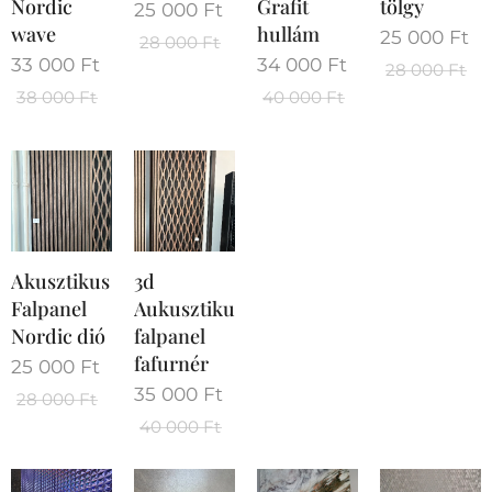
Nordic
Grafit
tölgy
25 000
Ft
wave
hullám
25 000
Ft
28 000
Ft
33 000
Ft
34 000
Ft
28 000
Ft
38 000
Ft
40 000
Ft
Akusztikus
3d
Falpanel
Aukusztikus
Nordic dió
falpanel
fafurnér
25 000
Ft
35 000
Ft
28 000
Ft
40 000
Ft