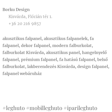
ányos
Borku Design
klímaber
📍 Kisvárda, Flórián tér 1.
endezés
📞 +36 20 216 9857
kiépítés
e nem
gazdasá
akusztikus falpanel, akusztikus falpanelek, fa
gos,
falpanel, dekor falpanel, modern falburkolat,
nem
falburkolat Kisvárda, akusztikus panel, hangelnyelő
megoldh
falpanel, prémium falpanel, fa hatású falpanel, belső
ató,
falburkolat, lakberendezés Kisvárda, design falpanel,
vagy a
falpanel webáruház
nagy
légtér
miatt túl
magas
energiaf
ogyaszt
#leghuto #mobilleghuto #iparileghuto