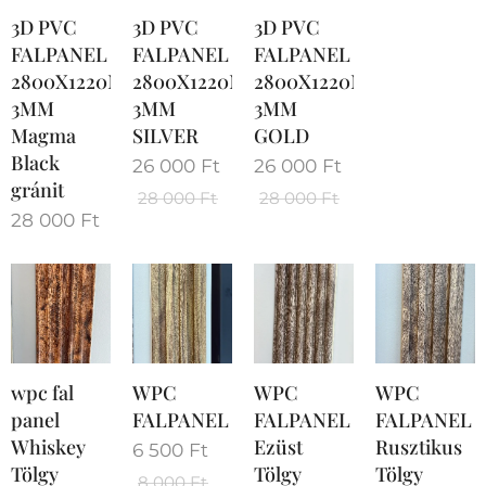
3D PVC
3D PVC
3D PVC
FALPANEL
FALPANEL
FALPANEL
2800X1220MM
2800X1220MM
2800X1220MM
3MM
3MM
3MM
Magma
SILVER
GOLD
Black
26 000
Ft
26 000
Ft
gránit
28 000
Ft
28 000
Ft
28 000
Ft
wpc fal
WPC
WPC
WPC
panel
FALPANEL
FALPANEL
FALPANEL
Whiskey
Ezüst
Rusztikus
6 500
Ft
Tölgy
Tölgy
Tölgy
8 000
Ft