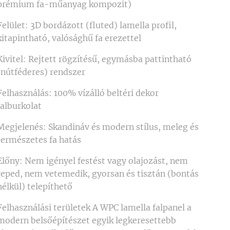
prémium fa-műanyag kompozit)
Felület: 3D bordázott (fluted) lamella profil,
kitapintható, valósághű fa erezettel
Kivitel: Rejtett rögzítésű, egymásba pattintható
(nútféderes) rendszer
Felhasználás: 100% vízálló beltéri dekor
falburkolat
Megjelenés: Skandináv és modern stílus, meleg és
természetes fa hatás
Előny: Nem igényel festést vagy olajozást, nem
reped, nem vetemedik, gyorsan és tisztán (bontás
nélkül) telepíthető
Felhasználási területek A WPC lamella falpanel a
modern belsőépítészet egyik legkeresettebb