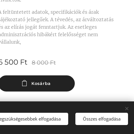
A feltüntetett adatok, specifikációk és árak
tájékoztató jellegűek. A tévedés, az árváltoztatás
és az elírás jogát fenntartjuk. Az esetleges
adminisztrációs hibákért felelősséget nem
vállalunk,
6 500
Ft
8 000
Ft
Kosárba
legszükségesebbek elfogadása
Összes elfogadása