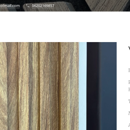
otmail.com
06202169857