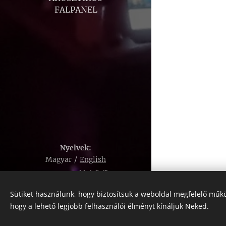
FALPANEL
Nyelvek
Magyar
English
Aero Frost léghűtők
Sütiket használunk, hogy biztosítsuk a weboldal megfelelő műkö
BORKU METAL
hogy a lehető legjobb felhasználói élményt kínáljuk Neked.
Sütik