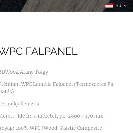
HU
WPC FALPANEL
BDW004 Arany Tölgy
Prémium WPC Lamella Falpanel (Természetes Fa
Hatás)
Termékjellemzők
Méret: [Ide írd a méretet, pl.: 2800 × 170 mm]
Anyag: 100% WPC (Wood-Plastic Composite –