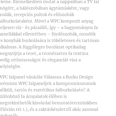
eleme. Kiemelkedően mutat a nappaliban a TV fal
mögött, a hálószobában ágytámlaként, vagy
irodák, recepciós pultok és előszobák
falburkolataként. Mivel a WPC kompozit anyag
teljesen víz- és páraálló, így – a hagyományos fa
lamellákkal ellentétben – fürdőszobák, mosdók
és konyhák burkolására is tökéletesen és tartósan
alkalmas. A függőleges bordázat optikailag
megnyújtja a teret, a természetes fa textúra
pedig otthonosságot és eleganciát visz a
helyiségbe.
WPC falpanel vásárlás Válassza a Borku Design
prémium WPC falpaneljeit a kompromisszumok
nélküli, tartós és esztétikus falburkolásért! A
különböző fa árnyalatok élőben is
megtekinthetők kisvárdai bemutatótermünkben
(Flórián tér 1.), és a raktárkészletről akár azonnal
elvihetők.