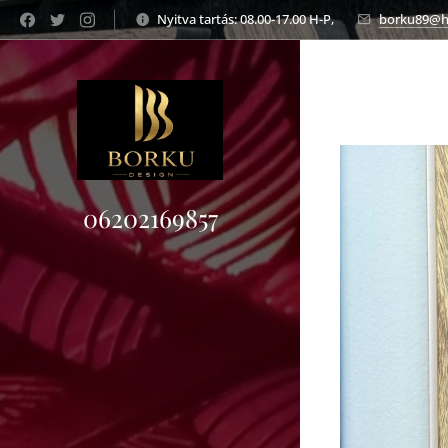
Nyitva tartás: 08.00-17.00 H-P,
borku89@h
06202169857