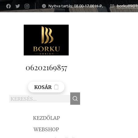
Nyitva tartás: 08.00-17.00 H-P,
borku89@h
06202169857
KOSÁR
KEZDŐLAP
WEBSHOP