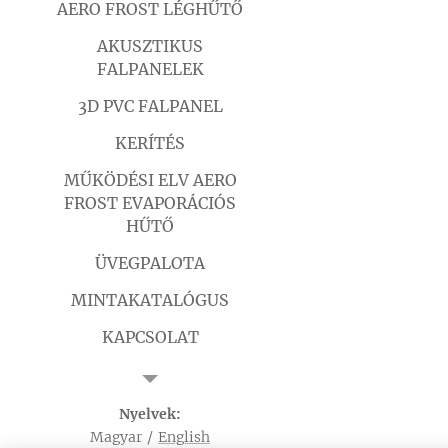
AERO FROST LÉGHŰTŐ
AKUSZTIKUS
FALPANELEK
3D PVC FALPANEL
KERÍTÉS
MŰKÖDÉSI ELV AERO
FROST EVAPORÁCIÓS
HŰTŐ
ÜVEGPALOTA
MINTAKATALÓGUS
KAPCSOLAT
LETÖLTÉSEK
ADATVÉDELMI
Nyelvek
SZABÁLYZAT
Magyar
English