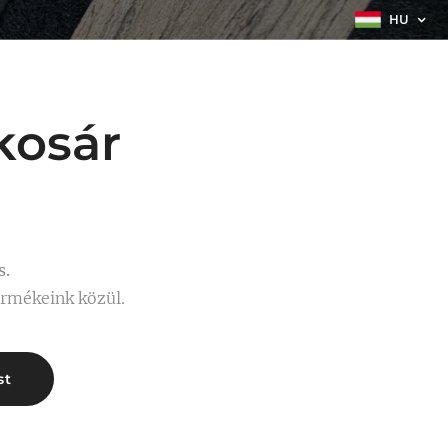
HU
kosár
s.
ermékeink közül.
st