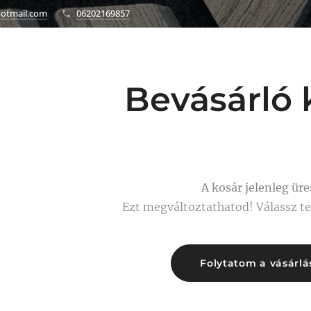
otmail.com
06202169857
Bevásárló 
A kosár jelenleg üre
Ezt megváltoztathatod! Válassz t
Folytatom a vásárlá