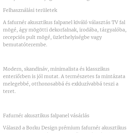
Felhasználási területek
A fafurnér akusztikus falpanel kiváló választás TV fal
mögé, ágy mögötti dekorfalnak, irodába, tárgyalóba,
recepciós pult mögé, üzlethelyiségbe vagy
bemutatóterembe.
Modern, skandináv, minimalista és klasszikus
enteriőrben is jól mutat. A természetes fa mintázata
melegebbé, otthonosabbá és exkluzívabbá teszi a
teret.
Fafurnér akusztikus falpanel vásárlás
Válaszd a Borku Design prémium fafurnér akusztikus