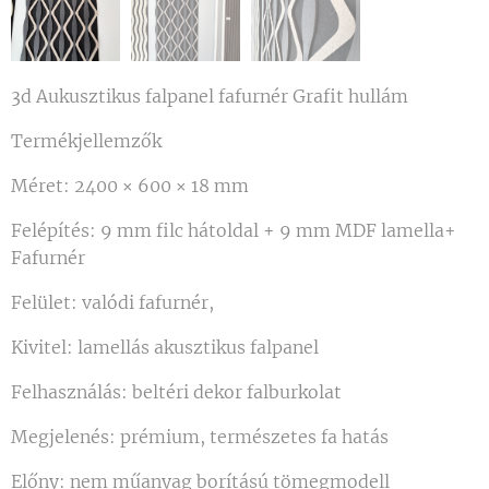
3d Aukusztikus falpanel fafurnér Grafit hullám
Termékjellemzők
Méret: 2400 × 600 × 18 mm
Felépítés: 9 mm filc hátoldal + 9 mm MDF lamella+
Fafurnér
Felület: valódi fafurnér,
Kivitel: lamellás akusztikus falpanel
Felhasználás: beltéri dekor falburkolat
Megjelenés: prémium, természetes fa hatás
Előny: nem műanyag borítású tömegmodell