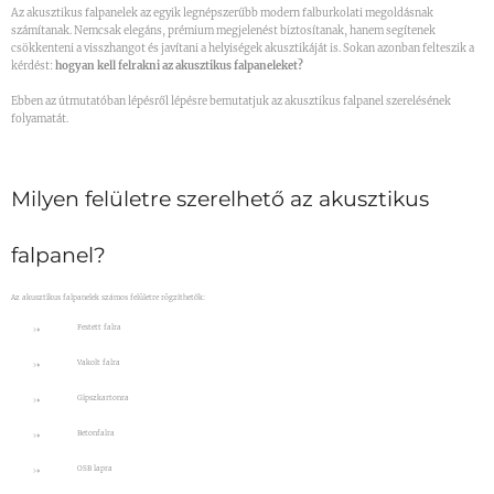
Az akusztikus falpanelek az egyik legnépszerűbb modern falburkolati megoldásnak
számítanak. Nemcsak elegáns, prémium megjelenést biztosítanak, hanem segítenek
csökkenteni a visszhangot és javítani a helyiségek akusztikáját is. Sokan azonban felteszik a
kérdést:
hogyan kell felrakni az akusztikus falpaneleket?
Ebben az útmutatóban lépésről lépésre bemutatjuk az akusztikus falpanel szerelésének
folyamatát.
Milyen felületre szerelhető az akusztikus
falpanel?
Az akusztikus falpanelek számos felületre rögzíthetők:
Festett falra
Vakolt falra
Gipszkartonra
Betonfalra
OSB lapra