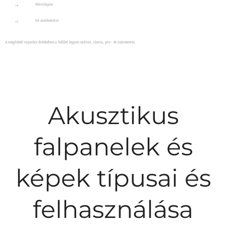
Bútorlapra
Fa szerkezetre
A megfelelő tapadás érdekében a felület legyen száraz, tiszta, por- és zsírmentes.
Akusztikus
falpanelek és
képek típusai és
felhasználása