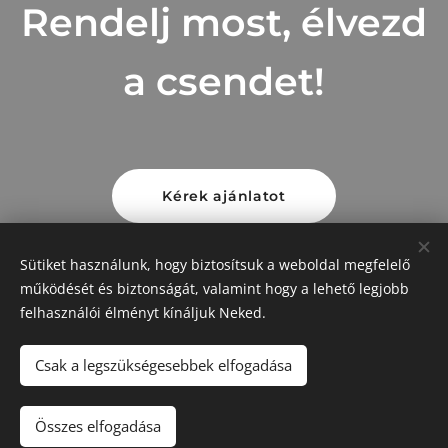
Rendelj most, élvezd
a csendet!
Kérek ajánlatot
Sütiket használunk, hogy biztosítsuk a weboldal megfelelő
működését és biztonságát, valamint hogy a lehető legjobb
Aero Frost léghűtők
felhasználói élményt kínáljuk Neked.
BORKU METAL
Csak a legszükségesebbek elfogadása
Sütik
Nyelvek
Összes elfogadása
Magyar
English