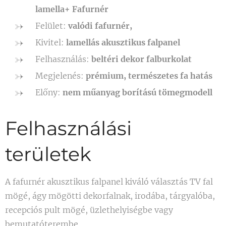
lamella+ Fafurnér
Felület:
valódi fafurnér,
Kivitel:
lamellás akusztikus falpanel
Felhasználás:
beltéri dekor falburkolat
Megjelenés:
prémium, természetes fa hatás
Előny:
nem műanyag borítású tömegmodell
Felhasználási
területek
A fafurnér akusztikus falpanel kiváló választás TV fal
mögé, ágy mögötti dekorfalnak, irodába, tárgyalóba,
recepciós pult mögé, üzlethelyiségbe vagy
bemutatóterembe.