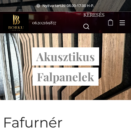
Nyitva tartás: 08.00-17.00 H-P,
KERESÉS
06202169857
Akusztikus
Falpanelek
Fafurnér