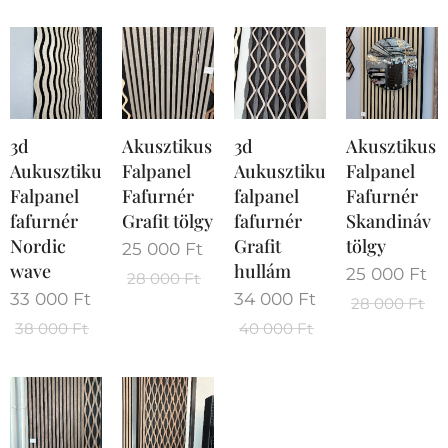
3d
Akusztikus
3d
Akusztikus
Aukusztikus
Falpanel
Aukusztikus
Falpanel
Falpanel
Fafurnér
falpanel
Fafurnér
fafurnér
Grafit tölgy
fafurnér
Skandináv
Nordic
Grafit
tölgy
25 000
Ft
wave
hullám
25 000
Ft
28 000
Ft
33 000
Ft
34 000
Ft
28 000
Ft
38 000
Ft
40 000
Ft