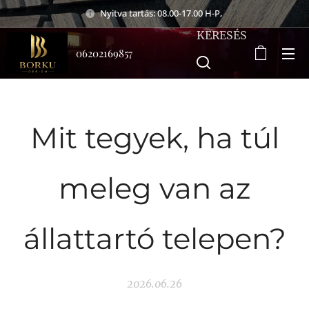
Nyitva tartás: 08.00-17.00 H-P,
KERESÉS
06202169857
Mit tegyek, ha túl
meleg van az
állattartó telepen?
2026.06.26