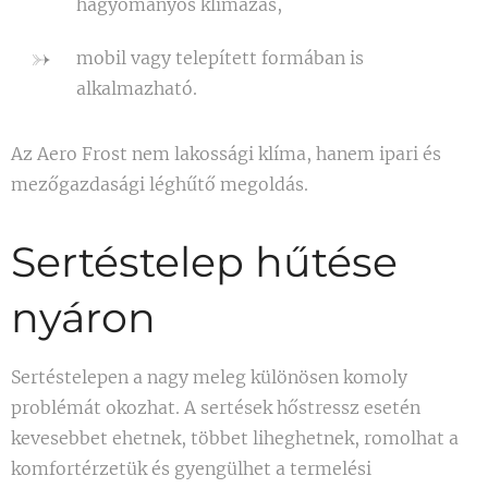
hagyományos klímázás,
mobil vagy telepített formában is
alkalmazható.
Az Aero Frost nem lakossági klíma, hanem ipari és
mezőgazdasági léghűtő megoldás.
Sertéstelep hűtése
nyáron
Sertéstelepen a nagy meleg különösen komoly
problémát okozhat. A sertések hőstressz esetén
kevesebbet ehetnek, többet liheghetnek, romolhat a
komfortérzetük és gyengülhet a termelési