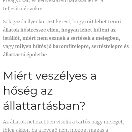
étvágyukat, és kedvezőtlen hatással lehet a
teljesítményükre.
Sok gazda ilyenkor azt keresi, hogy
mit lehet tenni
állatok hőstressze ellen
,
hogyan lehet hűteni az
istállót
,
miért nem esznek a sertések a melegben
,
vagy
milyen hűtés jó baromfitelepre, sertéstelepre és
állattartó épületbe
.
Miért veszélyes a
hőség az
állattartásban?
Az állatok nehezebben viselik a tartós nagy meleget,
főleg akkor, ha a levegő nem mozog, magas a