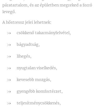
páratartalom, és az épületben megreked a forró
levegő.
A hőstressz jelei lehetnek:
csökkenő takarmányfelvétel,
bágyadtság,
lihegés,
nyugtalan viselkedés,
kevesebb mozgás,
gyengébb komfortérzet,
teljesítménycsökkenés,