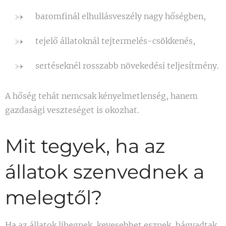
baromfinál elhullásveszély nagy hőségben,
tejelő állatoknál tejtermelés-csökkenés,
sertéseknél rosszabb növekedési teljesítmény.
A hőség tehát nemcsak kényelmetlenség, hanem
gazdasági veszteséget is okozhat.
Mit tegyek, ha az
állatok szenvednek a
melegtől?
Ha az állatok lihegnek, kevesebbet esznek, bágyadtak