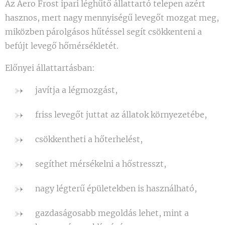
Az Aero Frost ipari léghűtő állattartó telepen azért
hasznos, mert nagy mennyiségű levegőt mozgat meg,
miközben párolgásos hűtéssel segít csökkenteni a
befújt levegő hőmérsékletét.
Előnyei állattartásban:
javítja a légmozgást,
friss levegőt juttat az állatok környezetébe,
csökkentheti a hőterhelést,
segíthet mérsékelni a hőstresszt,
nagy légterű épületekben is használható,
gazdaságosabb megoldás lehet, mint a