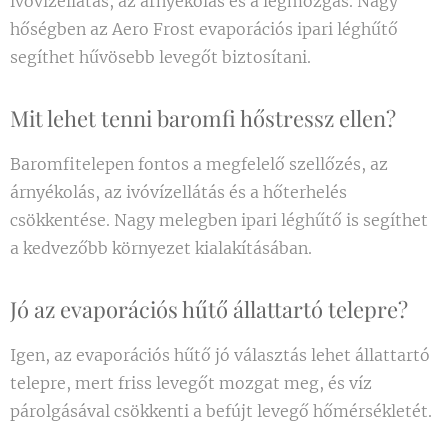
ivóvízellátás, az árnyékolás és a légmozgás. Nagy
hőségben az Aero Frost evaporációs ipari léghűtő
segíthet hűvösebb levegőt biztosítani.
Mit lehet tenni baromfi hőstressz ellen?
Baromfitelepen fontos a megfelelő szellőzés, az
árnyékolás, az ivóvízellátás és a hőterhelés
csökkentése. Nagy melegben ipari léghűtő is segíthet
a kedvezőbb környezet kialakításában.
Jó az evaporációs hűtő állattartó telepre?
Igen, az evaporációs hűtő jó választás lehet állattartó
telepre, mert friss levegőt mozgat meg, és víz
párolgásával csökkenti a befújt levegő hőmérsékletét.