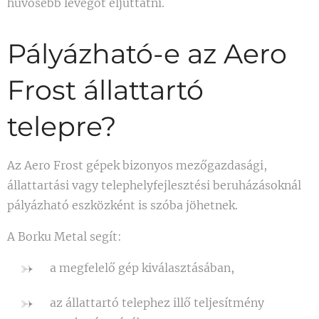
hűvösebb levegőt eljuttatni.
Pályázható-e az Aero
Frost állattartó
telepre?
Az Aero Frost gépek bizonyos mezőgazdasági,
állattartási vagy telephelyfejlesztési beruházásoknál
pályázható eszközként is szóba jöhetnek.
A Borku Metal segít:
a megfelelő gép kiválasztásában,
az állattartó telephez illő teljesítmény