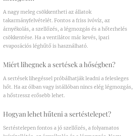
A nagy meleg csökkentheti az állatok
takarmányfelvételét. Fontos a friss ivóvíz, az
árnyékolás, a szellőzés, a légmozgás és a hőterhelés
csökkentése. Ha a ventilátor már kevés, ipari
evaporációs léghűtő is használható.
Miért lihegnek a sertések a hőségben?
A sertések lihegéssel próbálhatják leadni a felesleges
hőt. Ha az ólban vagy istállóban nincs elég légmozgás,
a hőstressz erősebb lehet.
Hogyan lehet hűteni a sertéstelepet?
Sertéstelepen fontos a jó szellőzés, a folyamatos