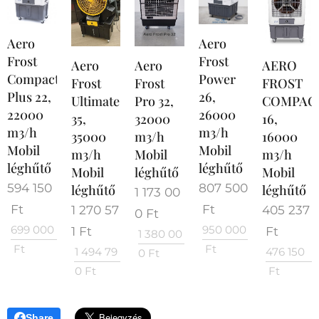
Aero
Aero
Frost
Frost
Aero
Aero
AERO
Compact
Power
Frost
Frost
FROST
Plus 22,
26,
Ultimate
Pro 32,
COMPAC
22000
26000
35,
32000
16,
m3/h
m3/h
35000
m3/h
16000
Mobil
Mobil
m3/h
Mobil
m3/h
léghűtő
léghűtő
Mobil
léghűtő
Mobil
594 150
807 500
léghűtő
léghűtő
1 173 00
Ft
Ft
1 270 57
405 237
0
Ft
699 000
950 000
1
Ft
Ft
1 380 00
Ft
Ft
1 494 79
476 150
0
Ft
0
Ft
Ft
Share