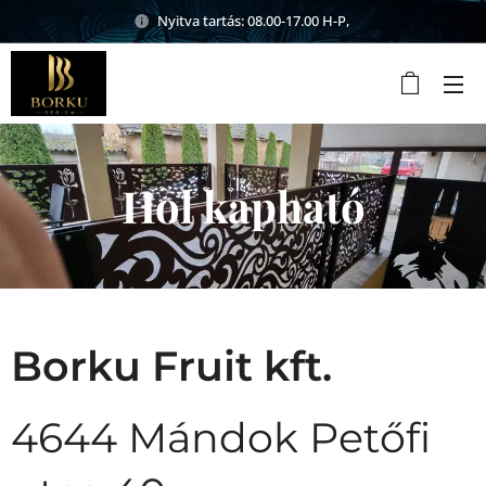
Nyitva tartás: 08.00-17.00 H-P,
Hol kapható
Borku Fruit kft.
4644 Mándok Petőfi