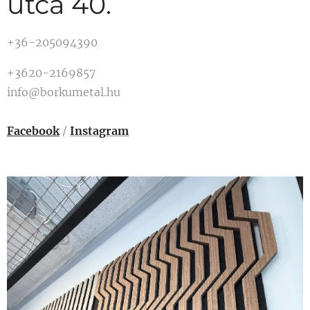
utca 40.
+36-205094390
+3620-2169857
info@borkumetal.hu
Facebook
/
Instagram